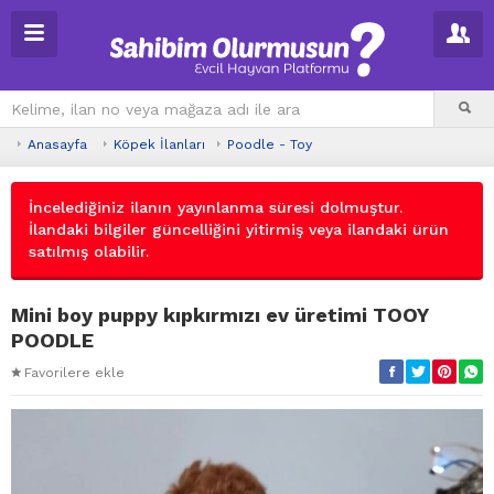
Anasayfa
Köpek İlanları
Poodle - Toy
İncelediğiniz ilanın yayınlanma süresi dolmuştur.
İlandaki bilgiler güncelliğini yitirmiş veya ilandaki ürün
satılmış olabilir.
Mini boy puppy kıpkırmızı ev üretimi TOOY
POODLE
Favorilere ekle