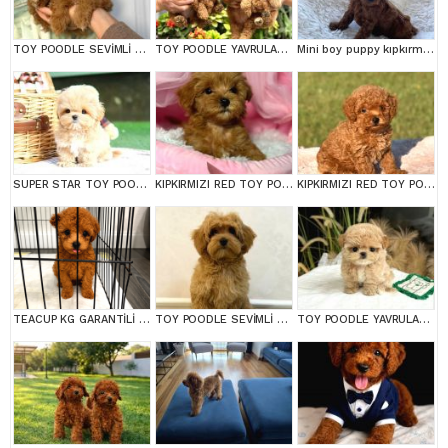
TOY POODLE SEVİMLİ YAVRULAR EV ÜRETİMİ
TOY POODLE YAVRULARIM
Mini boy puppy kıpkırmızı ev üretimi TOOY POODLE
SUPER STAR TOY POODLE YAVRULARIM
KIPKIRMIZI RED TOY POODLE SEVİMLİ YAVRULAR
KIPKIRMIZI RED TOY POODLE SEVİMLİ YAVRULAR
TEACUP KG GARANTİLİ YAVRULAR
TOY POODLE SEVİMLİ YAVRULAR EV ÜRETİMİ
TOY POODLE YAVRULARIM