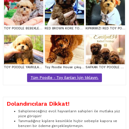
TOY POODLE BEBEKLERİM
RED BROWN KORE TOY POODEL BEBEKLERİMİZ BAKIRKÖY
KIPKIRMIZI RED TOY POODLE SEVİMLİ YAVRULAR
TOY POODLE YAVRULARIM
Toy Poodle House çıkışlı, Micro Boy Toy Poodle kızımız yeni ailesini arıyor
SAFKAN TOY POODLE BEBEKLERİMİZ BAKIRKÖY
Tüm Poodle - Toy ilanları İçin tıklayın.
Dolandırıcılara Dikkat!
Sahipleneceğiniz evcil hayvanların sahipleri ile mutlaka yüz
yüze görüşün!
Tanımadığınız kişilere kesinlikle hiçbir sebeple kapora ve
benzeri bir ödeme gerçekleştirmeyin.