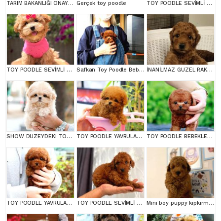
TARIM BAKANLIĞI ONAYLI A KALİTE TOY YAVRULAR
Gerçek toy poodle
TOY POODLE SEVİMLİ YAVRULAR EV ÜRETİMİ
TOY POODLE SEVİMLİ YAVRULAR EV ÜRETİMİ
Safkan Toy Poodle Bebeklerimiz
İNANİLMAZ GUZEL RAKAMLARA GERÇEK TOY YAVRULAR
SHOW DUZEYDEKI TOY POODLE BEBEKLERIM
TOY POODLE YAVRULARIM
TOY POODLE BEBEKLERİM
TOY POODLE YAVRULARIM
TOY POODLE SEVİMLİ YAVRULAR EV ÜRETİMİ
Mini boy puppy kıpkırmızı ev üretimi yavrularımız TOOY POODLE