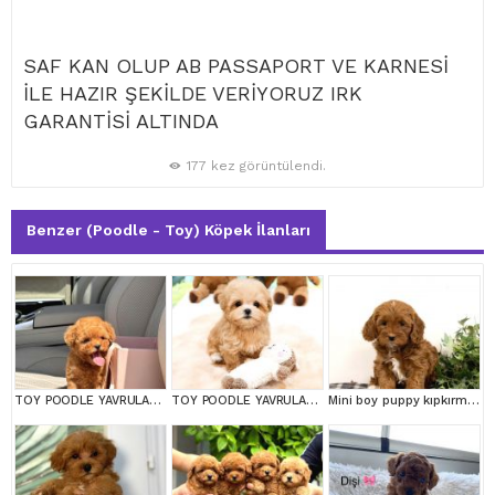
SAF KAN OLUP AB PASSAPORT VE KARNESİ
İLE HAZIR ŞEKİLDE VERİYORUZ IRK
GARANTİSİ ALTINDA
177 kez görüntülendi.
Benzer (Poodle - Toy) Köpek İlanları
TOY POODLE YAVRULARIM
TOY POODLE YAVRULARIM
Mini boy puppy kıpkırmızı ev üretimi TOOY POODLE