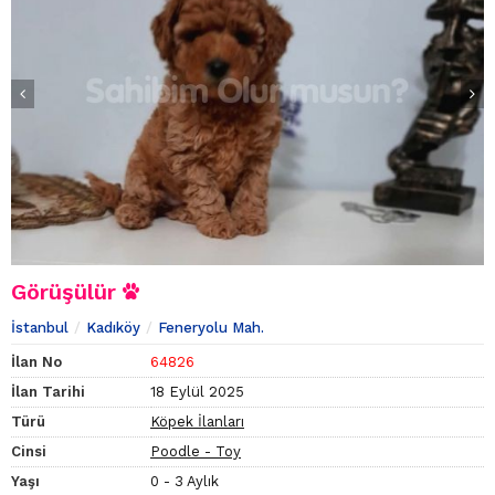
Görüşülür
İstanbul
Kadıköy
Feneryolu Mah.
İlan No
64826
İlan Tarihi
18 Eylül 2025
Türü
Köpek İlanları
Cinsi
Poodle - Toy
Yaşı
0 - 3 Aylık