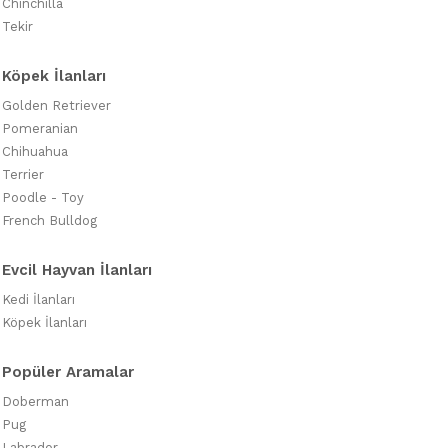
Chinchilla
Tekir
Köpek İlanları
Golden Retriever
Pomeranian
Chihuahua
Terrier
Poodle - Toy
French Bulldog
Evcil Hayvan İlanları
Kedi İlanları
Köpek İlanları
Popüler Aramalar
Doberman
Pug
Labrador