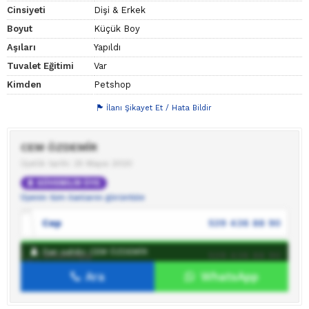
Cinsiyeti
Dişi & Erkek
Boyut
Küçük Boy
Aşıları
Yapıldı
Tuvalet Eğitimi
Var
Kimden
Petshop
İlanı Şikayet Et / Hata Bildir
CEM ÖZDEMİR
Üyelik tarihi: 25 Mayıs 2020
GÜVENİLİR ÜYE
Üyenin tüm ilanlarını görüntüle
Cep
539 436 88 90
İlan sahibi: CEM ÖZDEMİR
WhatsApp
539 436 88 90
Ara
WhatsApp
İlan sahibine mesaj gönder