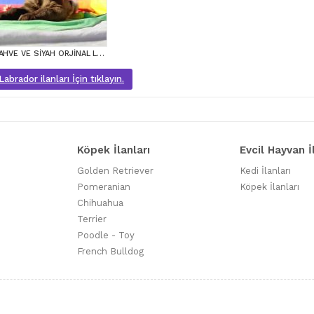
KAHVE VE SİYAH ORJİNAL LABRADOR RETRİEVER YAVRULAR
abrador ilanları İçin tıklayın.
Köpek İlanları
Evcil Hayvan İ
Golden Retriever
Kedi İlanları
Pomeranian
Köpek İlanları
Chihuahua
Terrier
Poodle - Toy
French Bulldog