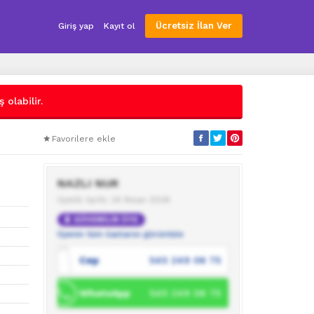
Ücretsiz İlan Ver
Giriş yap
Kayıt ol
 olabilir.
Favorilere ekle
NAZLI NUR
Üyelik tarihi: 24 Nisan 2026
GÜVENİLİR ÜYE
Üyenin tüm ilanlarını görüntüle
Cep
545 249 06 75
WhatsApp
545 249 06 75