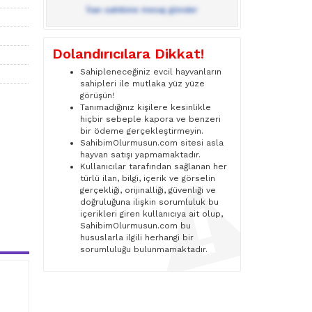
İlan sahibine mesaj gönder
Dolandırıcılara Dikkat!
Sahipleneceğiniz evcil hayvanların
sahipleri ile mutlaka yüz yüze
görüşün!
Tanımadığınız kişilere kesinlikle
hiçbir sebeple kapora ve benzeri
bir ödeme gerçekleştirmeyin.
SahibimOlurmusun.com sitesi asla
hayvan satışı yapmamaktadır.
Kullanıcılar tarafından sağlanan her
türlü ilan, bilgi, içerik ve görselin
gerçekliği, orijinalliği, güvenliği ve
doğruluğuna ilişkin sorumluluk bu
içerikleri giren kullanıcıya ait olup,
SahibimOlurmusun.com bu
hususlarla ilgili herhangi bir
sorumluluğu bulunmamaktadır.