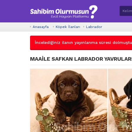
Anasayfa
Köpek İlanları
Labrador
İncelediğiniz ilanın yayınlanma süresi dolmuştur.
MAAİLE SAFKAN LABRADOR YAVRULAR