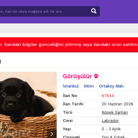
 İlandaki bilgiler güncelliğini yitirmiş veya ilandaki ürün satılmış
I
Görüşülür
İstanbul
Silivri
Ortaköy Mah.
İlan No
67644
İlan Tarihi
20 Haziran 2026
Türü
Köpek İlanları
Cinsi
Labrador
Yaşı
0 - 3 Aylık
Cinsiyeti
Dişi & Erkek