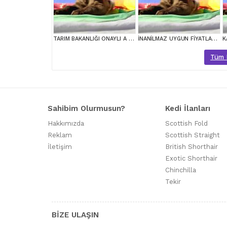
TARIM BAKANLIĞI ONAYLI A KALİTE LABRADOR YAVRULAR
İNANİLMAZ UYGUN FİYATLARA LABRADOR YAVRULAR
Tüm L
Sahibim Olurmusun?
Kedi İlanları
Hakkımızda
Scottish Fold
Reklam
Scottish Straight
İletişim
British Shorthair
Exotic Shorthair
Chinchilla
Tekir
BİZE ULAŞIN