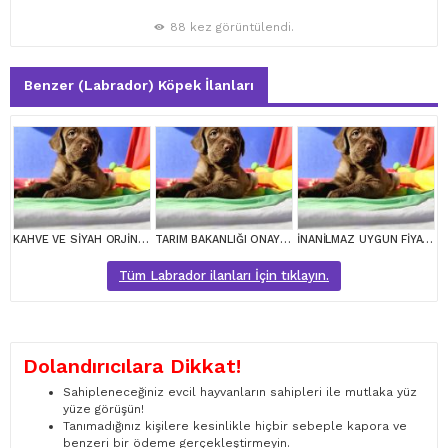
88 kez görüntülendi.
Benzer (Labrador) Köpek İlanları
KAHVE VE SİYAH ORJİNAL LABRADOR RETRİEVER YAVRULAR
TARIM BAKANLIĞI ONAYLI A KALİTE LABRADOR YAVRULAR
İNANİLMAZ UYGUN FİYATLARA LABRADOR YAVRULAR
Tüm Labrador ilanları İçin tıklayın.
Dolandırıcılara Dikkat!
Sahipleneceğiniz evcil hayvanların sahipleri ile mutlaka yüz
yüze görüşün!
Tanımadığınız kişilere kesinlikle hiçbir sebeple kapora ve
benzeri bir ödeme gerçekleştirmeyin.