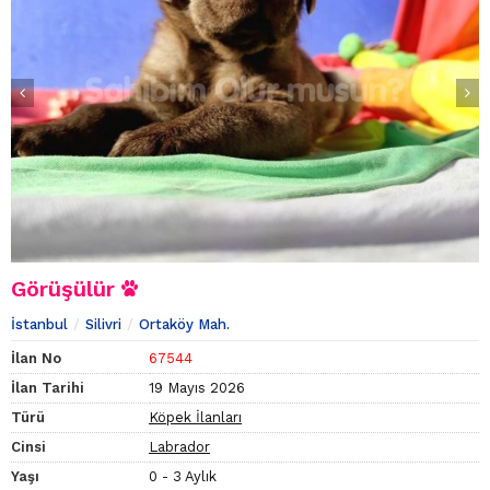
Görüşülür
İstanbul
Silivri
Ortaköy Mah.
İlan No
67544
İlan Tarihi
19 Mayıs 2026
Türü
Köpek İlanları
Cinsi
Labrador
Yaşı
0 - 3 Aylık