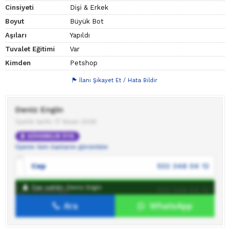
Cinsiyeti
Dişi & Erkek
Boyut
Büyük Bot
Aşıları
Yapıldı
Tuvalet Eğitimi
Var
Kimden
Petshop
İlanı Şikayet Et / Hata Bildir
Deniz Engin
Üyelik tarihi: 17 Nisan 2026
GÜVENİLİR ÜYE
Üyenin tüm ilanlarını görüntüle
Cep
532 348 04 12
İlan sahibi: Deniz Engin
WhatsApp
532 348 04 12
Ara
WhatsApp
İlan sahibine mesaj gönder