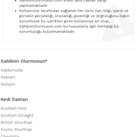
SahibimOlurmusun.com sitesi asla hayvan satışı
yapmamaktadır.
Kullanıcılar tarafından sağlanan her türlü ilan, bilgi, içerik ve
görselin gerçekliği, orijinalliği, güvenliği ve doğruluğuna ilişkin
sorumluluk bu içerikleri giren kullanıcıya ait olup,
SahibimOlurmusun.com bu hususlarla ilgili herhangi bir
sorumluluğu bulunmamaktadır.
Sahibim Olurmusun?
Hakkımızda
Reklam
İletişim
Kedi İlanları
Scottish Fold
Scottish Straight
British Shorthair
Exotic Shorthair
Chinchilla