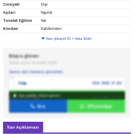
Cinsiyeti
Dişi
Aşıları
Yapıldı
Tuvalet Eğitimi
Var
Kimden
Sahibinden
İlanı Şikayet Et / Hata Bildir
Büşra güven
Üyelik tarihi: 16 Aralık 2025
Üyenin tüm ilanlarını görüntüle
Cep
554 988 21 62
İlan sahibi: Büşra güven
WhatsApp
554 988 21 62
Ara
WhatsApp
İlan sahibine mesaj gönder
İlan Açıklaması