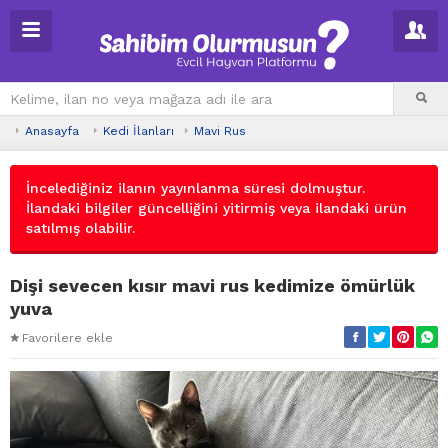
Anasayfa
Kedi İlanları
Mavi Rus
İncelediğiniz ilanın yayınlanma süresi dolmuştur.
İlandaki bilgiler güncelliğini yitirmiş veya ilandaki ürün
satılmış olabilir.
Dişi sevecen kısır mavi rus kedimize ömürlük
yuva
Favorilere ekle