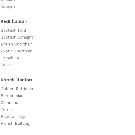
İletişim
Kedi İlanları
Scottish Fold
Scottish Straight
British Shorthair
Exotic Shorthair
Chinchilla
Tekir
Köpek İlanları
Golden Retriever
Pomeranian
Chihuahua
Terrier
Poodle - Toy
French Bulldog