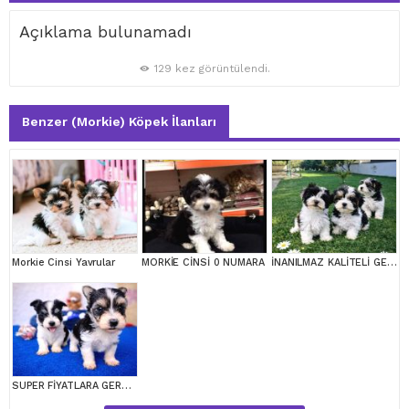
Açıklama bulunamadı
129 kez görüntülendi.
Benzer (Morkie) Köpek İlanları
Morkie Cinsi Yavrular
MORKİE CİNSİ 0 NUMARA
İNANILMAZ KALİTELİ GERÇEK MORKİE YAVRULAR
SUPER FİYATLARA GERÇEK MORKİE YAVRULAR