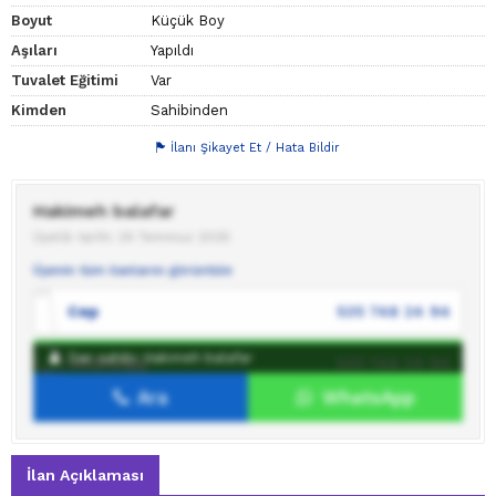
Boyut
Küçük Boy
Aşıları
Yapıldı
Tuvalet Eğitimi
Var
Kimden
Sahibinden
İlanı Şikayet Et / Hata Bildir
Hakimeh balafar
Üyelik tarihi: 24 Temmuz 2025
Üyenin tüm ilanlarını görüntüle
Cep
535 748 24 94
İlan sahibi: Hakimeh balafar
WhatsApp
535 748 24 94
Ara
WhatsApp
İlan sahibine mesaj gönder
İlan Açıklaması