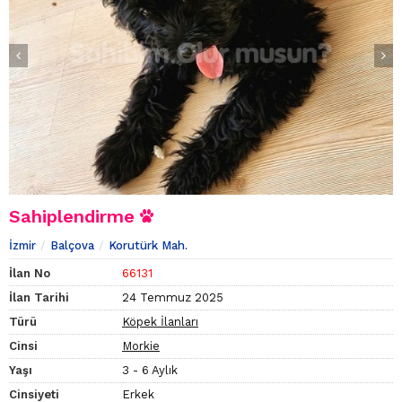
Sahiplendirme
İzmir
Balçova
Korutürk Mah.
İlan No
66131
İlan Tarihi
24 Temmuz 2025
Türü
Köpek İlanları
Cinsi
Morkie
Yaşı
3 - 6 Aylık
Cinsiyeti
Erkek