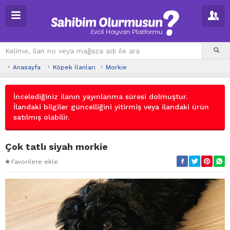
Anasayfa
Köpek İlanları
Morkie
İncelediğiniz ilanın yayınlanma süresi dolmuştur.
İlandaki bilgiler güncelliğini yitirmiş veya ilandaki ürün
satılmış olabilir.
Çok tatlı siyah morkie
Favorilere ekle