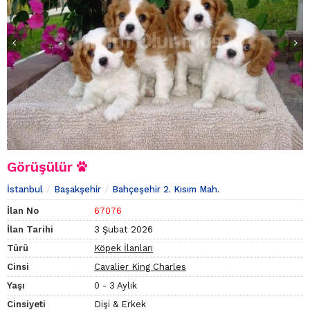
Görüşülür
İstanbul
Başakşehir
Bahçeşehir 2. Kısım Mah.
İlan No
67076
İlan Tarihi
3 Şubat 2026
Türü
Köpek İlanları
Cinsi
Cavalier King Charles
Yaşı
0 - 3 Aylık
Cinsiyeti
Dişi & Erkek