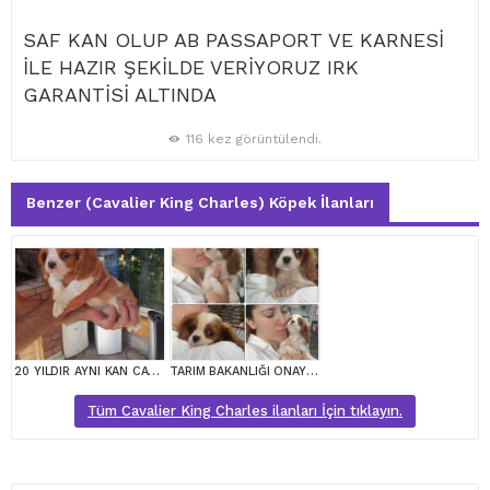
SAF KAN OLUP AB PASSAPORT VE KARNESİ
İLE HAZIR ŞEKİLDE VERİYORUZ IRK
GARANTİSİ ALTINDA
116 kez görüntülendi.
Benzer (Cavalier King Charles) Köpek İlanları
20 YILDIR AYNI KAN CAVALİER KİNG CHARLES YAVRULAR
TARIM BAKANLIĞI ONAYLI A KALİTE CAVALİER YAVRULAR
Tüm Cavalier King Charles ilanları İçin tıklayın.