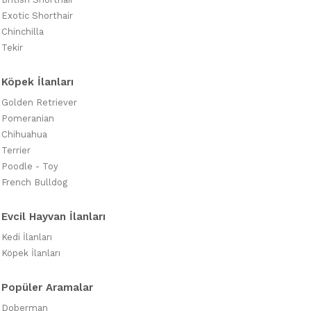
Exotic Shorthair
Chinchilla
Tekir
Köpek İlanları
Golden Retriever
Pomeranian
Chihuahua
Terrier
Poodle - Toy
French Bulldog
Evcil Hayvan İlanları
Kedi İlanları
Köpek İlanları
Popüler Aramalar
Doberman