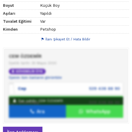
Boyut
Küçük Boy
Aşıları
Yapıldı
Tuvalet Eğitimi
Var
Kimden
Petshop
İlanı Şikayet Et / Hata Bildir
CEM ÖZDEMİR
Üyelik tarihi: 25 Mayıs 2020
GÜVENİLİR ÜYE
Üyenin tüm ilanlarını görüntüle
Cep
539 436 88 90
İlan sahibi: CEM ÖZDEMİR
WhatsApp
539 436 88 90
Ara
WhatsApp
İlan sahibine mesaj gönder