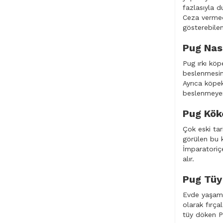
fazlasıyla du
Ceza vermed
gösterebilen
Pug Nası
Pug ırkı köp
beslenmesine
Ayrıca köpe
beslenmeyen
Pug Köke
Çok eski tar
görülen bu k
İmparatoriç
alır.
Pug Tüy
Evde yaşamay
olarak fırça
tüy döken P