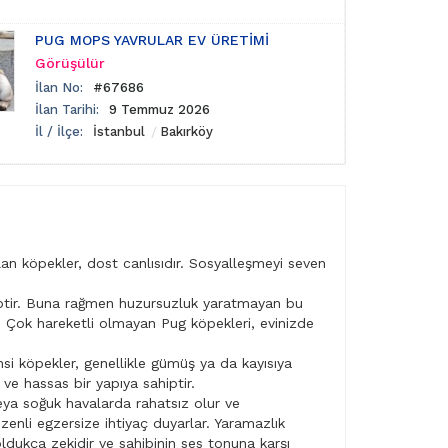
PUG MOPS YAVRULAR EV ÜRETİMİ
Görüşülür
İlan No:
#67686
İlan Tarihi:
9 Temmuz 2026
İl / İlçe:
İstanbul
Bakırköy
olan köpekler, dost canlısıdır. Sosyalleşmeyi seven
ahiptir. Buna rağmen huzursuzluk yaratmayan bu
. Çok hareketli olmayan Pug köpekleri, evinizde
nsi köpekler, genellikle gümüş ya da kayısıya
 ve hassas bir yapıya sahiptir.
veya soğuk havalarda rahatsız olur ve
enli egzersize ihtiyaç duyarlar. Yaramazlık
dukça zekidir ve sahibinin ses tonuna karşı