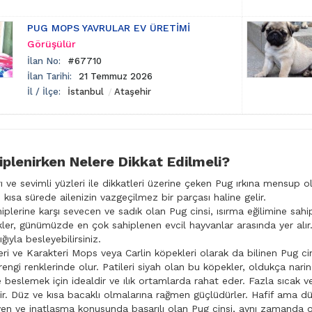
PUG MOPS YAVRULAR EV ÜRETİMİ
Görüşülür
İlan No:
#67710
İlan Tarihi:
21 Temmuz 2026
İl / İlçe:
İstanbul
Ataşehir
plenirken Nelere Dikkat Edilmeli?
rı ve sevimli yüzleri ile dikkatleri üzerine çeken Pug ırkına mensup 
 kısa sürede ailenizin vazgeçilmez bir parçası haline gelir.
hiplerine karşı sevecen ve sadık olan Pug cinsi, ısırma eğilimine s
kler, günümüzde en çok sahiplenen evcil hayvanlar arasında yer alır
ığıyla besleyebilirsiniz.
eri ve Karakteri Mops veya Carlin köpekleri olarak da bilinen Pug ci
engi renklerinde olur. Patileri siyah olan bu köpekler, oldukça narin
e beslemek için idealdir ve ılık ortamlarda rahat eder. Fazla sıcak 
ir. Düz ve kısa bacaklı olmalarına rağmen güçlüdürler. Hafif ama düz
en ve inatlaşma konusunda başarılı olan Pug cinsi, aynı zamanda ol