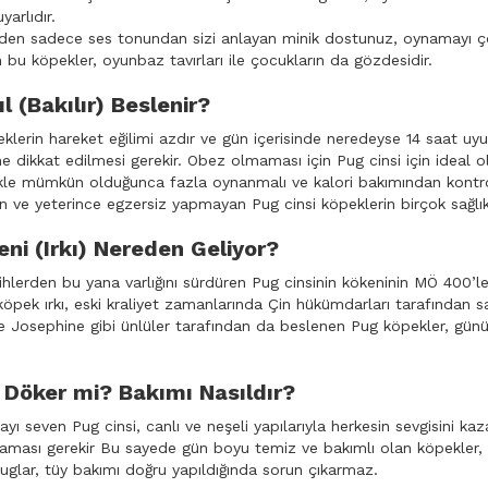
yarlıdır.
en sadece ses tonundan sizi anlayan minik dostunuz, oynamayı çok 
 bu köpekler, oyunbaz tavırları ile çocukların da gözdesidir.
l (Bakılır) Beslenir?
eklerin hareket eğilimi azdır ve gün içerisinde neredeyse 14 saat uy
 dikkat edilmesi gerekir. Obez olmaması için Pug cinsi için ideal o
kle mümkün olduğunca fazla oynanmalı ve kalori bakımından kontroll
 ve yeterince egzersiz yapmayan Pug cinsi köpeklerin birçok sağlık
ni (Irkı) Nereden Geliyor?
ihlerden bu yana varlığını sürdüren Pug cinsinin kökeninin MÖ 400’lere
öpek ırkı, eski kraliyet zamanlarında Çin hükümdarları tarafından sahi
e Josephine gibi ünlüler tarafından da beslenen Pug köpekler, günü
 Döker mi? Bakımı Nasıldır?
ı seven Pug cinsi, canlı ve neşeli yapılarıyla herkesin sevgisini kaz
laması gerekir Bu sayede gün boyu temiz ve bakımlı olan köpekler, 
uglar, tüy bakımı doğru yapıldığında sorun çıkarmaz.