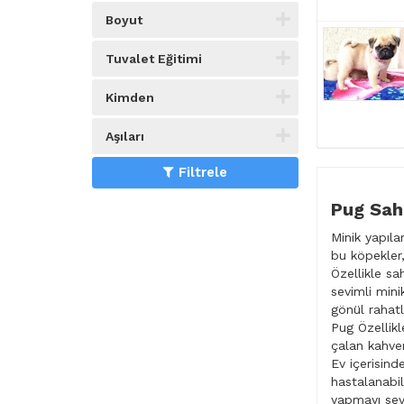
Boyut
Tuvalet Eğitimi
Kimden
Aşıları
Filtrele
Pug Sahi
Minik yapıla
bu köpekler,
Özellikle sa
sevimli mini
gönül rahatl
Pug Özellikl
çalan kahver
Ev içerisind
hastalanabil
yapmayı sev