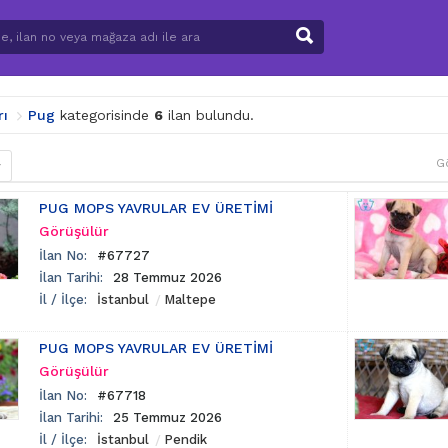
rı
Pug
kategorisinde
6
ilan bulundu.
G
r
PUG MOPS YAVRULAR EV ÜRETİMİ
Görüşülür
İlan No:
#67727
İlan Tarihi:
28 Temmuz 2026
İl / İlçe:
İstanbul
Maltepe
PUG MOPS YAVRULAR EV ÜRETİMİ
Görüşülür
İlan No:
#67718
İlan Tarihi:
25 Temmuz 2026
İl / İlçe:
İstanbul
Pendik