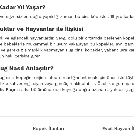
adar Yıl Yaşar?
e egzersizleri doğru yapıldığı zaman bu cins köpekler, 15 yıla kadar
klar ve Hayvanlar ile İlişkisi
li ve eğlenceli hayvanlardır. Sevgi dolu bir ortamda beslenen köpekle
e bebeklerle mükemmel bir uyum yakalayan bu köpekler, aynı zamanda
e gereksiz şımarıklık yapmayan Pug cinsi köpekler, yabancılara karş
h hali içerisine girer.
Pug Nasıl Anlaşılır?
ug cinsi köpeğin, orijinal olup olmadığını anlamak için öncelikle tüy
llikle kahverengi, siyah veya gümüş renkli olabilir. Özellikle gümüş r
dır. Başının arka bölümünde ise kuyruğa doğru uzanan siyah bir çizgi
Köpek İlanları
Evcil Hayvan İ