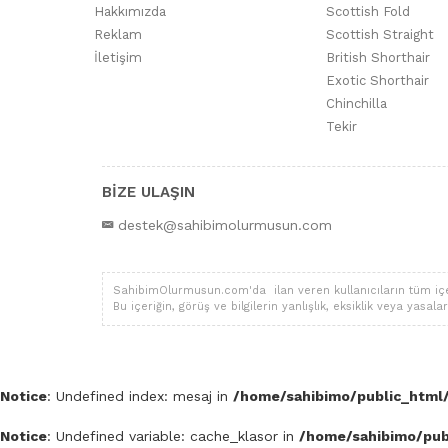
Hakkımızda
Scottish Fold
Reklam
Scottish Straight
İletişim
British Shorthair
Exotic Shorthair
Chinchilla
Tekir
BİZE ULAŞIN
destek@sahibimolurmusun.com
SahibimOlurmusun.com'da ilan veren kullanıcıların tüm içerik,
Bu içeriğin, görüş ve bilgilerin yanlışlık, eksiklik veya yas
Notice
: Undefined index: mesaj in
/home/sahibimo/public_html/
Notice
: Undefined variable: cache_klasor in
/home/sahibimo/publ