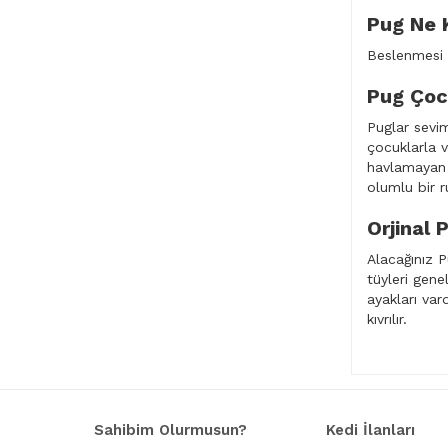
Pug Ne K
Beslenmesi v
Pug Çocu
Puglar sevim
çocuklarla v
havlamayan v
olumlu bir ru
Orjinal 
Alacağınız P
tüyleri gene
ayakları var
kıvrılır.
Sahibim Olurmusun?
Kedi İlanları