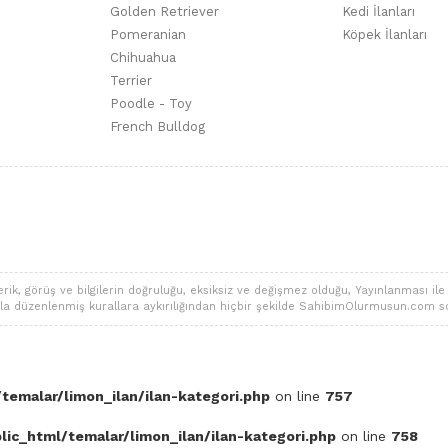
Golden Retriever
Kedi İlanları
Pomeranian
Köpek İlanları
Chihuahua
Terrier
Poodle - Toy
French Bulldog
 görüş ve bilgilerin doğruluğu, eksiksiz ve değişmez olduğu, Yayınlanması ile ilgi
alarla düzenlenmiş kurallara aykırılığından hiçbir şekilde SahibimOlurmusun.com s
temalar/limon_ilan/ilan-kategori.php
on line
757
ic_html/temalar/limon_ilan/ilan-kategori.php
on line
758