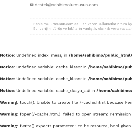
destek@sahibimolurmusun.com
SahibimOlurmusun.com'da ilan veren kullanıcıların tüm içerik,
Bu içeriğin, görüş ve bilgilerin yanlışlık, eksiklik veya yas
Notice
: Undefined index: mesaj in
/home/sahibimo/public_html/
Notice
: Undefined variable: cache_klasor in
/home/sahibimo/publ
Notice
: Undefined variable: cache_klasor in
/home/sahibimo/publ
Notice
: Undefined variable: cache_dosya_adi in
/home/sahibimo/
Warning
: touch(): Unable to create file /-cache.html because Pe
Warning
: fopen(/-cache.html): failed to open stream: Permission
Warning
: fwrite() expects parameter 1 to be resource, bool given