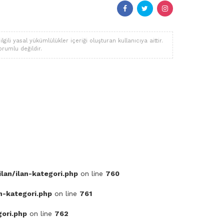
li yasal yükümlülükler içeriği oluşturan kullanıcıya aittir.
orumlu değildir.
lan/ilan-kategori.php
on line
760
n-kategori.php
on line
761
gori.php
on line
762