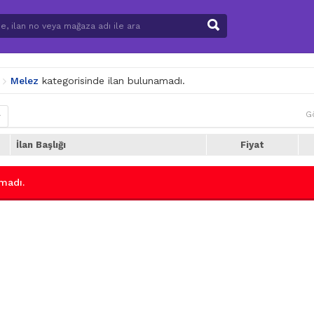
Melez
kategorisinde ilan bulunamadı.
G
r
İlan Başlığı
Fiyat
madı.