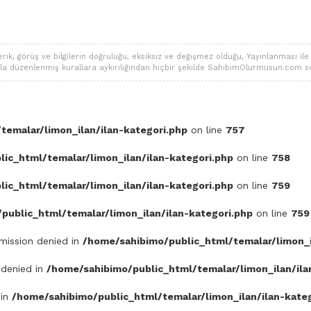
 görüş ve bilgilerin doğruluğu, eksiksiz ve değişmez olduğu, Yayınlanması ile ilgi
alarla düzenlenmiş kurallara aykırılığından hiçbir şekilde SahibimOlurmusun.com s
temalar/limon_ilan/ilan-kategori.php
on line
757
ic_html/temalar/limon_ilan/ilan-kategori.php
on line
758
ic_html/temalar/limon_ilan/ilan-kategori.php
on line
759
public_html/temalar/limon_ilan/ilan-kategori.php
on line
759
rmission denied in
/home/sahibimo/public_html/temalar/limon_i
 denied in
/home/sahibimo/public_html/temalar/limon_ilan/ila
 in
/home/sahibimo/public_html/temalar/limon_ilan/ilan-kate