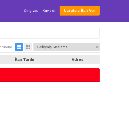
Ücretsiz İlan Ver
Giriş yap
Kayıt ol
örünüm
İlan Tarihi
Adres