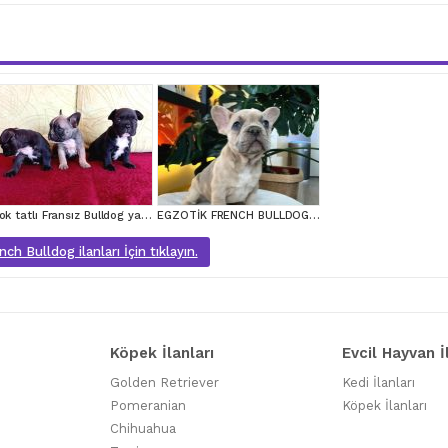
Çok tatlı Fransız Bulldog yavruları
EGZOTİK FRENCH BULLDOG YAVRULARIM HARİKA RENKLER VE ANATOMİ
ch Bulldog ilanları İçin tıklayın.
Köpek İlanları
Evcil Hayvan İ
Golden Retriever
Kedi İlanları
Pomeranian
Köpek İlanları
Chihuahua