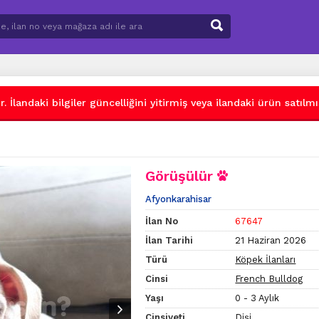
 İlandaki bilgiler güncelliğini yitirmiş veya ilandaki ürün satılmış
Görüşülür
Afyonkarahisar
İlan No
67647
İlan Tarihi
21 Haziran 2026
Türü
Köpek İlanları
Cinsi
French Bulldog
Yaşı
0 - 3 Aylık
Cinsiyeti
Dişi