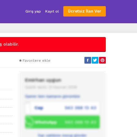
Ücretsiz İlan Ver
Giriş yap
Kayıt ol
 olabilir.
Favorilere ekle
Emirhan uygun
Üyelik tarihi: 21 Haziran 2026
Üyenin tüm ilanlarını görüntüle
Cep
543 368 13 43
WhatsApp
543 368 13 43
İlan sahibine mesaj gönder