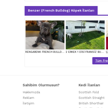
Benzer (French Bulldog) Köpek İlanları
RENGARENK FRENCH BULLDOG YAVRULARIM EGZOTİK
2 ERKEK 1 DİSİ FRANSİZ BULLDOG KÖPEKLER VERİLECEKTİR.
Tüm Fren
Sahibim Olurmusun?
Kedi İlanları
Hakkımızda
Scottish Fold
Reklam
Scottish Straight
İletişim
British Shorthair