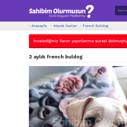
Anasayfa
Köpek İlanları
French Bulldog
İncelediğiniz ilanın yayınlanma süresi dolmuştur.
2 aylık french buldog