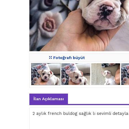
Fotoğrafı büyüt
İlan Açıklaması
2 aylık french buldog sağlık lı sevimli detaylar