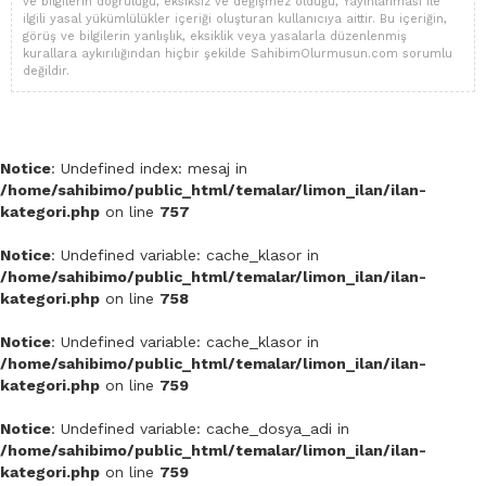
ve bilgilerin doğruluğu, eksiksiz ve değişmez olduğu, Yayınlanması ile
ilgili yasal yükümlülükler içeriği oluşturan kullanıcıya aittir. Bu içeriğin,
görüş ve bilgilerin yanlışlık, eksiklik veya yasalarla düzenlenmiş
kurallara aykırılığından hiçbir şekilde SahibimOlurmusun.com sorumlu
değildir.
Notice
: Undefined index: mesaj in
/home/sahibimo/public_html/temalar/limon_ilan/ilan-
kategori.php
on line
757
Notice
: Undefined variable: cache_klasor in
/home/sahibimo/public_html/temalar/limon_ilan/ilan-
kategori.php
on line
758
Notice
: Undefined variable: cache_klasor in
/home/sahibimo/public_html/temalar/limon_ilan/ilan-
kategori.php
on line
759
Notice
: Undefined variable: cache_dosya_adi in
/home/sahibimo/public_html/temalar/limon_ilan/ilan-
kategori.php
on line
759