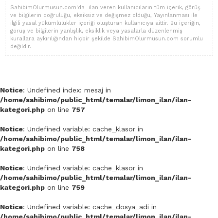
SahibimOlurmusun.com'da ilan veren kullanıcıların tüm içerik, görüş
ve bilgilerin doğruluğu, eksiksiz ve değişmez olduğu, Yayınlanması ile
ilgili yasal yükümlülükler içeriği oluşturan kullanıcıya aittir. Bu içeriğin,
görüş ve bilgilerin yanlışlık, eksiklik veya yasalarla düzenlenmiş
kurallara aykırılığından hiçbir şekilde SahibimOlurmusun.com sorumlu
değildir.
Notice
: Undefined index: mesaj in
/home/sahibimo/public_html/temalar/limon_ilan/ilan-
kategori.php
on line
757
Notice
: Undefined variable: cache_klasor in
/home/sahibimo/public_html/temalar/limon_ilan/ilan-
kategori.php
on line
758
Notice
: Undefined variable: cache_klasor in
/home/sahibimo/public_html/temalar/limon_ilan/ilan-
kategori.php
on line
759
Notice
: Undefined variable: cache_dosya_adi in
/home/sahibimo/public_html/temalar/limon_ilan/ilan-