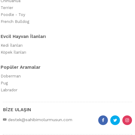
Chihuahua
Terrier
Poodle - Toy
French Bulldog
Evcil Hayvan İlanları
Kedi İlanları
Köpek İlanları
Popüler Aramalar
Doberman
Pug
Labrador
BİZE ULAŞIN
destek@sahibimolurmusun.com