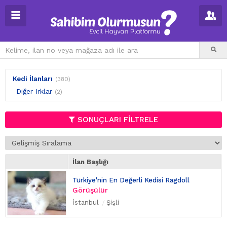
Kedi İlanları
(380)
Diğer Irklar
(2)
SONUÇLARI FİLTRELE
İlan Başlığı
Türkiye'nin En Değerli Kedisi Ragdoll
Görüşülür
İstanbul
Şişli