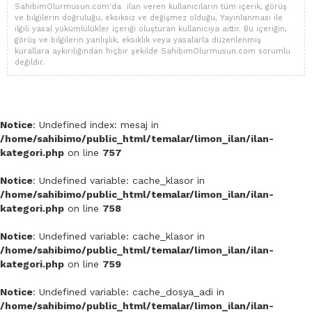
SahibimOlurmusun.com'da ilan veren kullanıcıların tüm içerik, görüş
ve bilgilerin doğruluğu, eksiksiz ve değişmez olduğu, Yayınlanması ile
ilgili yasal yükümlülükler içeriği oluşturan kullanıcıya aittir. Bu içeriğin,
görüş ve bilgilerin yanlışlık, eksiklik veya yasalarla düzenlenmiş
kurallara aykırılığından hiçbir şekilde SahibimOlurmusun.com sorumlu
değildir.
Notice
: Undefined index: mesaj in
/home/sahibimo/public_html/temalar/limon_ilan/ilan-
kategori.php
on line
757
Notice
: Undefined variable: cache_klasor in
/home/sahibimo/public_html/temalar/limon_ilan/ilan-
kategori.php
on line
758
Notice
: Undefined variable: cache_klasor in
/home/sahibimo/public_html/temalar/limon_ilan/ilan-
kategori.php
on line
759
Notice
: Undefined variable: cache_dosya_adi in
/home/sahibimo/public_html/temalar/limon_ilan/ilan-