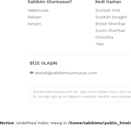
Sahibim Olurmusun?
Kedi İlanları
Hakkımızda
Scottish Fold
Reklam
Scottish Straight
İletişim
British Shorthair
Exotic Shorthair
Chinchilla
Tekir
BİZE ULAŞIN
destek@sahibimolurmusun.com
SahibimOlurmusun.com'da ilan veren kullanıcıların tüm içerik,
Bu içeriğin, görüş ve bilgilerin yanlışlık, eksiklik veya yas
Notice
: Undefined index: mesaj in
/home/sahibimo/public_html/