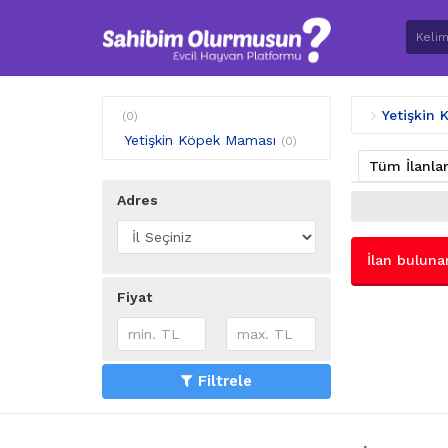
Yetişkin
(0)
Yetişkin Köpek Maması
(0)
Tüm İlanla
Adres
İlan buluna
Fiyat
Filtrele