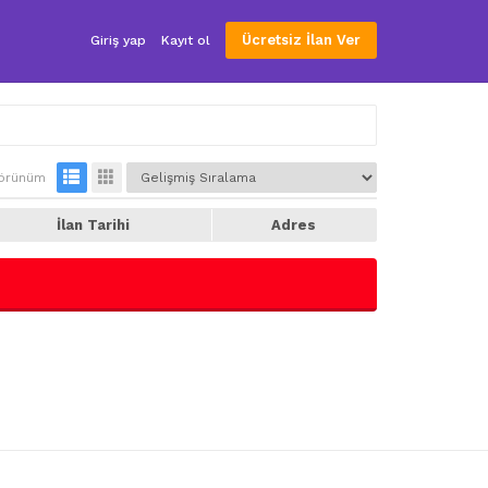
Ücretsiz İlan Ver
Giriş yap
Kayıt ol
örünüm
İlan Tarihi
Adres