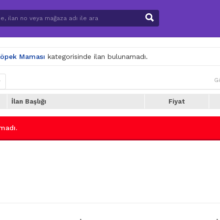
 Köpek Maması
kategorisinde ilan bulunamadı.
G
r
İlan Başlığı
Fiyat
madı.