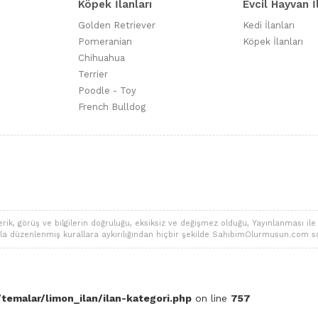
Köpek İlanları
Evcil Hayvan İ
Golden Retriever
Kedi İlanları
Pomeranian
Köpek İlanları
Chihuahua
Terrier
Poodle - Toy
French Bulldog
 görüş ve bilgilerin doğruluğu, eksiksiz ve değişmez olduğu, Yayınlanması ile ilgi
alarla düzenlenmiş kurallara aykırılığından hiçbir şekilde SahibimOlurmusun.com s
temalar/limon_ilan/ilan-kategori.php
on line
757