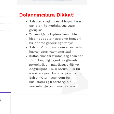
Dolandırıcılara Dikkat!
Sahipleneceğiniz evcil hayvanların
sahipleri ile mutlaka yüz yüze
görüşün!
Tanımadığınız kişilere kesinlikle
hiçbir sebeple kapora ve benzeri
bir ödeme gerçekleştirmeyin.
SahibimOlurmusun.com sitesi asla
hayvan satışı yapmamaktadır.
Kullanıcılar tarafından sağlanan her
türlü ilan, bilgi, içerik ve görselin
gerçekliği, orijinalliği, güvenliği ve
doğruluğuna ilişkin sorumluluk bu
içerikleri giren kullanıcıya ait olup,
SahibimOlurmusun.com bu
hususlarla ilgili herhangi bir
sorumluluğu bulunmamaktadır.
k