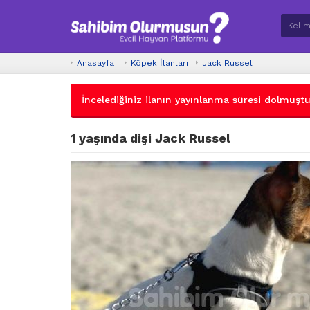
Anasayfa
Köpek İlanları
Jack Russel
İncelediğiniz ilanın yayınlanma süresi dolmuştur.
1 yaşında dişi Jack Russel