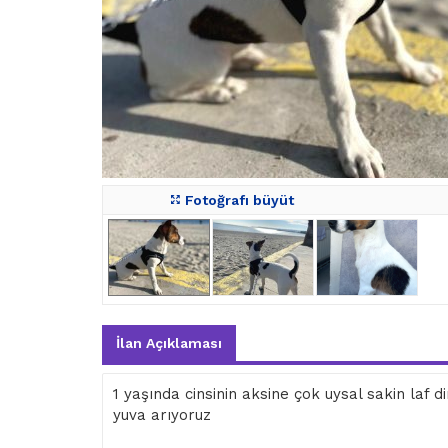
Fotoğrafı büyüt
İlan Açıklaması
1 yaşında cinsinin aksine çok uysal sakin laf 
yuva arıyoruz