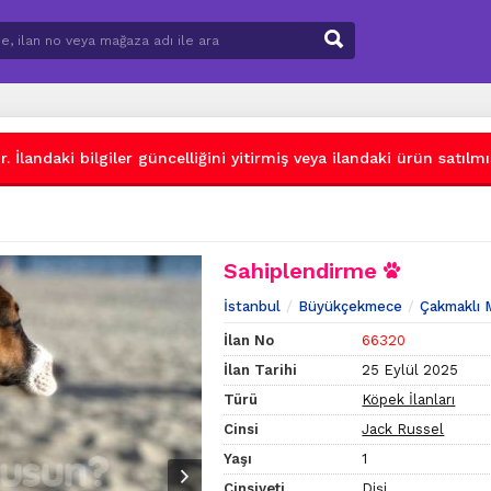
 İlandaki bilgiler güncelliğini yitirmiş veya ilandaki ürün satılmış
Sahiplendirme
İstanbul
Büyükçekmece
Çakmaklı 
İlan No
66320
İlan Tarihi
25 Eylül 2025
Türü
Köpek İlanları
Cinsi
Jack Russel
Yaşı
1
Cinsiyeti
Dişi