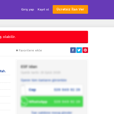
Ücretsiz İlan Ver
Giriş yap
Kayıt ol
 olabilir.
Favorilere ekle
Elif idan
Mah.
Üyelik tarihi: 25 Eylül 2025
Üyenin tüm ilanlarını görüntüle
Cep
539 949 92 29
WhatsApp
539 949 92 29
İlan sahibine mesaj gönder