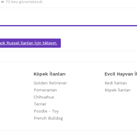
73 kez görüntülendi.
k Russel ilanları İçin tıklayın.
Köpek İlanları
Evcil Hayvan İ
Golden Retriever
Kedi İlanları
Pomeranian
Köpek İlanları
Chihuahua
Terrier
Poodle - Toy
French Bulldog