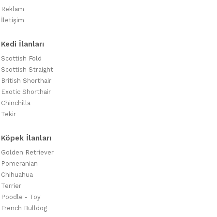
Reklam
İletişim
Kedi İlanları
Scottish Fold
Scottish Straight
British Shorthair
Exotic Shorthair
Chinchilla
Tekir
Köpek İlanları
Golden Retriever
Pomeranian
Chihuahua
Terrier
Poodle - Toy
French Bulldog