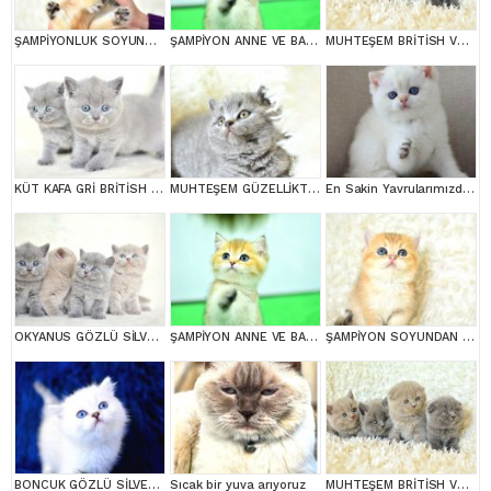
ŞAMPİYONLUK SOYUNDAN NY11 GOLDEN BRİTİSH SHORTHAİR
ŞAMPİYON ANNE VE BABANI YAVRUSU NY11 GOLDEN BRİTİSH SHORTHAİR YAVRUMUZ
MUHTEŞEM BRİTİSH VE SCOTTİSH YAVRULAR
KÜT KAFA GRİ BRİTİSH SHORTHAİR YAVRULARIMIZ
MUHTEŞEM GÜZELLİKTE GRİ BRİTİSH
En Sakin Yavrularımızdan NS1133 British Shorthair
OKYANUS GÖZLÜ SİLVER POİNT BRİTİSH SHORTHAİR YAVRUMUZ
ŞAMPİYON ANNE VE BABANI YAVRUSU NY11 GOLDEN BRİTİSH SHORTHAİR YAVRUMUZ
ŞAMPİYON SOYUNDAN NY11 GOLDEN BRİTİSH SHORTHAİR
BONCUK GÖZLÜ SİLVER BRİTİSH SHORTHAİR NS1133
Sıcak bir yuva arıyoruz
MUHTEŞEM BRİTİSH VE SCOTTİSH YAVRULAR