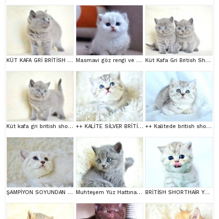
KÜT KAFA GRİ BRİTİSH SHORTHAİR YAVRULARIMIZ
Masmavi göz rengi ve Bem beyaz tüyleri ile Silver British Shortair
Küt Kafa Gri British Shorthair
Küt kafa gri british shorthair yavrularımız
++ KALİTE SİLVER BRİTİSH SHORTHAİR
++ Kalitede british shorthair
ŞAMPİYON SOYUNDAN LYNX BRİTİSH SHORTHAİR
Muhteşem Yüz Hattına Sahip gri british shorthair
BRİTİSH SHORTHAİR YAVRUMUZ