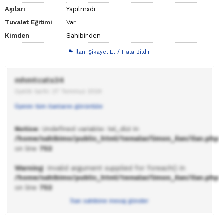
Aşıları
Yapılmadı
Tuvalet Eğitimi
Var
Kimden
Sahibinden
İlanı Şikayet Et / Hata Bildir
mhmtcats34
Üyelik tarihi: 27 Temmuz 2024
Üyenin tüm ilanlarını görüntüle
Notice
: Undefined variable: tel_dizi in
/home/sahibimo/public_html/temalar/limon_ilan/ilan.php
on line
752
Warning
: Invalid argument supplied for foreach() in
/home/sahibimo/public_html/temalar/limon_ilan/ilan.php
on line
752
İlan sahibine mesaj gönder