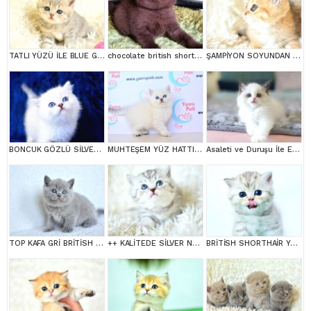
TATLI YÜZÜ İLE BLUE GOLDEN BRİTİSH SHORTHAİR
chocolate british shortair
ŞAMPİYON SOYUNDAN GOLDEN NY11 BRİTİSH SHORTHAİR YAVRUMUZ erkek
BONCUK GÖZLÜ SİLVER BRİTİSH SHORTHAİR NS1133
MUHTEŞEM YÜZ HATTI SİLVER BRİTİSH SHORTHAİR NS1133
Asaleti ve Duruşu İle Eşsiz Güzellikte Ragdoll
TOP KAFA GRİ BRİTİSH SHORTHAİR YAVRUMUZ
++ KALİTEDE SİLVER NS24 BRİTİSH SHORTHAİR
BRİTİSH SHORTHAİR YAVRUMUZ