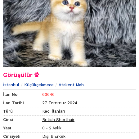
Görüşülür
İstanbul
Küçükçekmece
Atakent Mah.
İlan No
63646
İlan Tarihi
27 Temmuz 2024
Türü
Kedi İlanları
Cinsi
British Shorthair
Yaşı
0 - 2 Aylık
Cinsiyeti
Dişi & Erkek